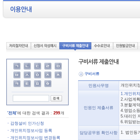
구비서류
개인위치정
민원사무명
1.개인위
2.사업계획
3.분할계약
민원인 제출서류
4.영업소
'전체'
에 대한 검색 결과 :
299
개
5.대리인 
6.위임받는
감청설비 인가신청
개인위치정보사업 등록
1. 법인등
담당공무원 확인사항
개인위치정보사업 변경등록