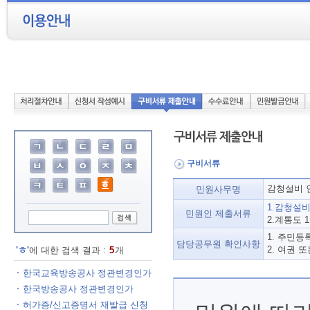
구비서류
감청설비 
민원사무명
1.감청설
민원인 제출서류
2.계통도 
1. 주민등
담당공무원 확인사항
2. 여권 
'ㅎ'
에 대한 검색 결과 :
5
개
한국교육방송공사 정관변경인가
한국방송공사 정관변경인가
허가증/신고증명서 재발급 신청