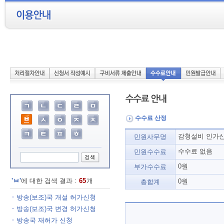
수수료 산정
감청설비 인가
민원사무명
수수료 없음
민원수수료
0원
부가수수료
'ㅂ'
에 대한 검색 결과 :
65
개
0원
총합계
방송(보조)국 개설 허가신청
방송(보조)국 변경 허가신청
방송국 재허가 신청