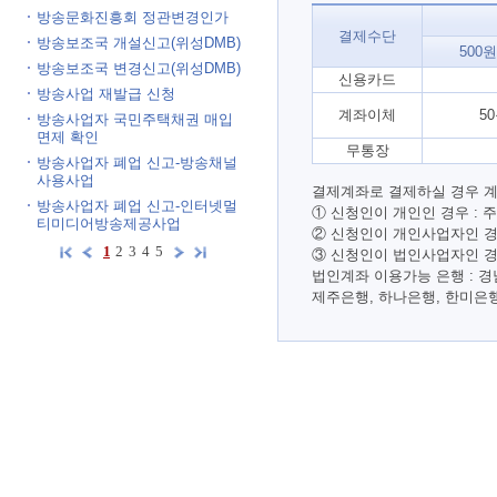
방송문화진흥회 정관변경인가
결제수단
방송보조국 개설신고(위성DMB)
500
방송보조국 변경신고(위성DMB)
신용카드
방송사업 재발급 신청
계좌이체
5
방송사업자 국민주택채권 매입
면제 확인
무통장
방송사업자 폐업 신고-방송채널
사용사업
결제계좌로 결제하실 경우 계
방송사업자 폐업 신고-인터넷멀
① 신청인이 개인인 경우 :
티미디어방송제공사업
② 신청인이 개인사업자인 경
1
2
3
4
5
③ 신청인이 법인사업자인 경
법인계좌 이용가능 은행 : 경
제주은행, 하나은행, 한미은