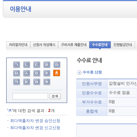
수수료 산정
감청설비 인가
민원사무명
수수료 없음
민원수수료
0원
부가수수료
'ㅊ'
에 대한 검색 결과 :
2
개
0원
총합계
최다액출자자 변경 승인신청
최다액출자자 변경 신고신청