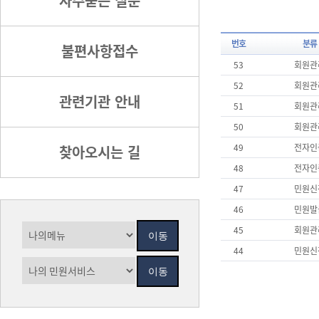
자주묻는 질문
번호
분류
불편사항접수
53
회원관
52
회원관
관련기관 안내
51
회원관
50
회원관
49
전자인
찾아오시는 길
48
전자인
47
민원신
46
민원발
45
회원관
44
민원신