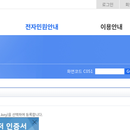
로그인
회
전자민원안내
이용안내
화면코드
C051
G
ri.key)을 선택하여 등록합니다.