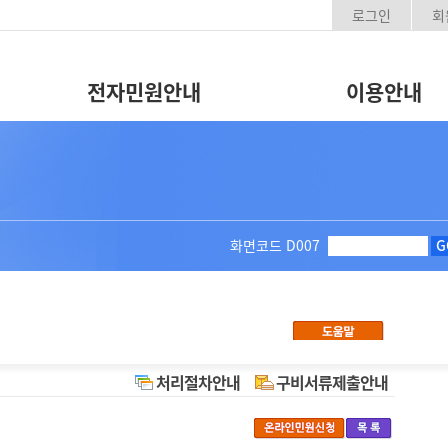
로그인
회
전자민원안내
이용안내
화면코드
D007
G
처리절차안내
구비서류제출안내