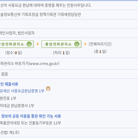
산의 사용요금 완납에 대하여 증명을 해주는 민원사무입니다.
술정보통신부 기획조정실 정책기획관 기획재정담당관
 개인사업자, 법인사업자
[전체처리기간]
(총
1
일)
(접수:
0
일)
(처리:
1
일)
파관리소 바로가기(www.crms.go.kr)
 없음
인 제출서류
국유재산 사용요금완납증명 1부
민원전표 1부
토지대금 완납증명서 1부
 정보의 공동 이용을 통한 확인 가능 서류
건축물관리대장 또는 건물등기부등본 12부
산법( 제1조)