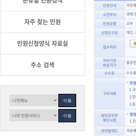
분류별 민원검색
국유재
민원안내
과학기
소관부서
자주 찾는 민원
교부
민원유형
개인,
신청인구분
민원신청양식 자료실
접수처리
처리기관
중앙전
주소 검색
바로가기
수수료
수수료
민원
1.
구비서류
2.
3.
행정
담당공무원
확인사항
1.
국유재
관련법제도