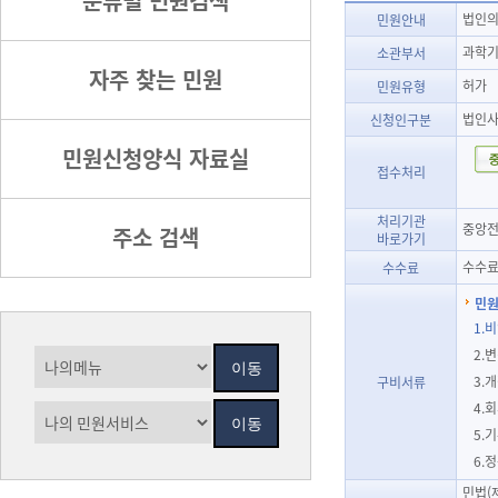
분류별 민원검색
법인의
민원안내
과학기
소관부서
자주 찾는 민원
허가
민원유형
법인
신청인구분
민원신청양식 자료실
접수처리
처리기관
중앙전
주소 검색
바로가기
수수료
수수료
민원
1.
2.
3.
구비서류
4.
5.
6.
민법(