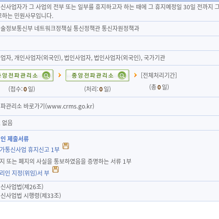
신사업자가 그 사업의 전부 또는 일부를 휴지하고자 하는 때에 그 휴지예정일 30일 전까
고하는 민원사무입니다.
술정보통신부 네트워크정책실 통신정책관 통신자원정책과
업자, 개인사업자(외국인), 법인사업자, 법인사업자(외국인), 국가기관
[전체처리기간]
(총
0
일)
(접수:
0
일)
(처리:
0
일)
파관리소 바로가기(www.crms.go.kr)
 없음
인 제출서류
부가통신사업 휴지신고 1부
휴지 또는 폐지의 사실을 통보하였음을 증명하는 서류 1부
대리인 지정(위임)서 부
신사업법(제26조)
신사업법 시행령(제33조)