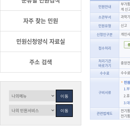
분류별 민원검색
부가통
민원안내
게 신
과학기
소관부서
자주 찾는 민원
신고
민원유형
개인사
신청인구분
민원신청양식 자료실
접수처리
주소 검색
처리기관
중앙전
바로가기
수수료
수수료
민원
1.
구비서류
2.
3.
전기통
관련법제도
전기통