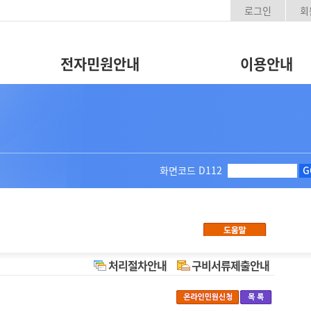
로그인
회
전자민원안내
이용안내
화면코드
D112
G
처리절차안내
구비서류제출안내