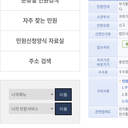
분류별 민원검색
부가통
민원안내
다.
과학기
소관부서
자주 찾는 민원
신고
민원유형
법인사
신청인구분
민원신청양식 자료실
접수처리
주소 검색
처리기관
중앙전
바로가기
수수료
수수료
민원
1.
구비서류
2.
3.
전기통
관련법제도
전기통