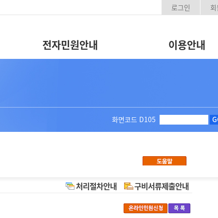
로그인
회
전자민원안내
이용안내
화면코드
D105
G
처리절차안내
구비서류제출안내