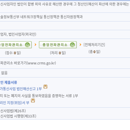
신사업자인 법인이 합병 외의 사유로 해산한 경우에 그 청산인(해산이 파산에 의한 경우
술정보통신부 네트워크정책실 통신정책관 통신자원정책과
업자, 법인사업자(외국인)
[전체처리기간]
(총
0
일)
(접수:
0
일)
(처리:
0
일)
파관리소 바로가기(www.crms.go.kr)
 없음
인 제출서류
부가통신사업 법인해산신고 1부
휴지 또는 폐지의 사실을 통보하였음을 증명하는 서류 1부
대리인 지정(위임)서 부
신사업법(제26조)
신사업법 시행령(제33조)