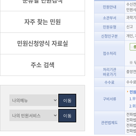
분류별 민원검색
수신전
민원안내
민원사
과학기
소관부서
자주 찾는 민원
신고
민원유형
개인,
신청인구분
민원신청양식 자료실
접수처리
※ 
주소 검색
처리기관
중앙전
바로가기
수수료
수수료
민원
1.
구비서류
2.
전파법
전파법
관련법제도
전파법
전파법