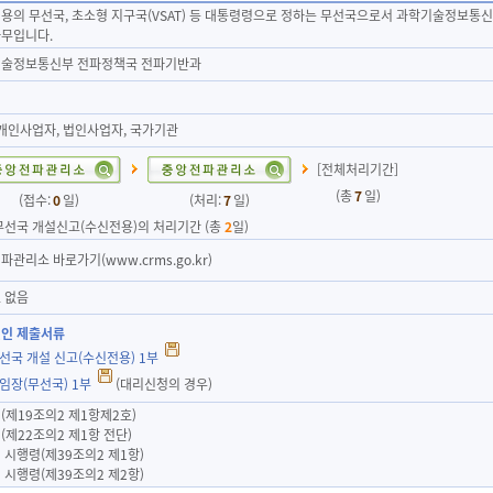
용의 무선국, 초소형 지구국(VSAT) 등 대통령령으로 정하는 무선국으로서 과학기술정보
무입니다.
술정보통신부 전파정책국 전파기반과
 개인사업자, 법인사업자, 국가기관
[전체처리기간]
(총
7
일)
(접수:
0
일)
(처리:
7
일)
무선국 개설신고(수신전용)의 처리기간 (총
2
일)
파관리소 바로가기(www.crms.go.kr)
 없음
인 제출서류
무선국 개설 신고(수신전용) 1부
위임장(무선국) 1부
(대리신청의 경우)
(제19조의2 제1항제2호)
(제22조의2 제1항 전단)
 시행령(제39조의2 제1항)
 시행령(제39조의2 제2항)