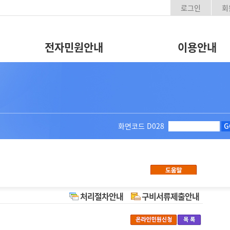
로그인
회
전자민원안내
이용안내
화면코드
D028
G
처리절차안내
구비서류제출안내