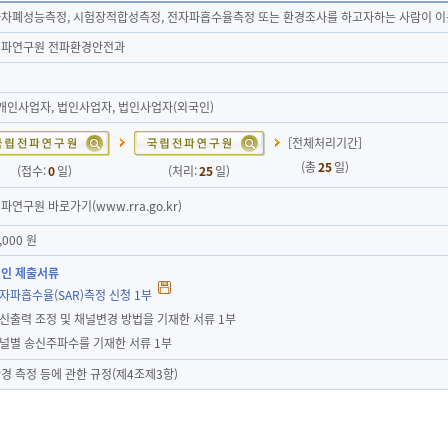
차폐성능측정, 시험장적합성측정, 전자파흡수율측정 또는 환경조사를 하고자하는 사람이 이
파연구원 전파환경안전과
 개인사업자, 법인사업자, 법인사업자(외국인)
[전체처리기간]
(총
25
일)
(접수:
0
일)
(처리:
25
일)
연구원 바로가기(www.rra.go.kr)
,000 원
인 제출서류
전자파흡수율(SAR)측정 신청 1부
송신출력 조정 및 채널변경 방법을 기재한 서류 1부
채널별 송신주파수를 기재한 서류 1부
경 측정 등에 관한 규정(제4조제3항)