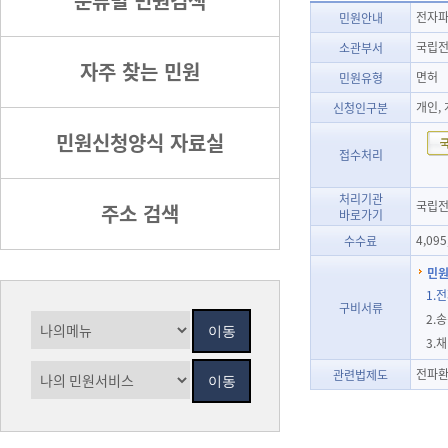
분류별 민원검색
전자파
민원안내
국립전
소관부서
자주 찾는 민원
면허
민원유형
개인,
신청인구분
민원신청양식 자료실
접수처리
처리기관
국립전파
주소 검색
바로가기
4,095
수수료
민원
1.
구비서류
2.
3.
전파환
관련법제도