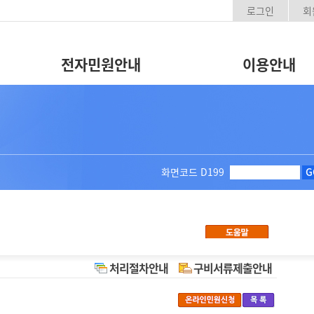
로그인
회
전자민원안내
이용안내
화면코드
D199
G
처리절차안내
구비서류제출안내