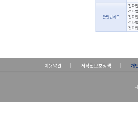
전파법
전파법
관련법제도
전파법
전파법
전파법
이용약관
저작권보호정책
개
사