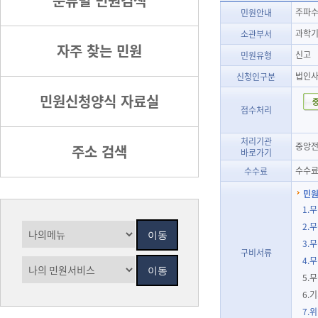
분류별 민원검색
주파수
민원안내
과학기
소관부서
자주 찾는 민원
신고
민원유형
법인
신청인구분
민원신청양식 자료실
접수처리
처리기관
중앙전
주소 검색
바로가기
수수료
수수료
민원
1.
2.
3.
구비서류
4.
5.
6.
7.