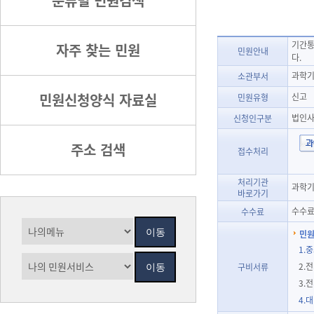
분류별 민원검색
기간통
자주 찾는 민원
민원안내
다.
과학기
소관부서
민원신청양식 자료실
신고
민원유형
법인
신청인구분
주소 검색
접수처리
처리기관
과학기
바로가기
수수료
수수료
민원
1.
2.
구비서류
3.
4.