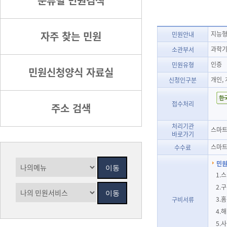
분류별 민원검색
자주 찾는 민원
지능형
민원안내
과학기
소관부서
인증
민원유형
민원신청양식 자료실
개인,
신청인구분
접수처리
주소 검색
처리기관
스마트정
바로가기
스마트
수수료
민원
1.
2.
3.
구비서류
4.
5.