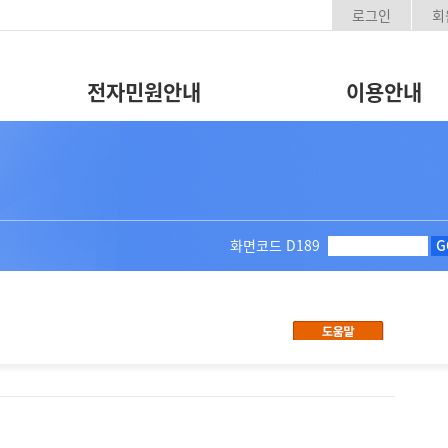
로그인
회
전자민원안내
이용안내
화면코드
D189
G