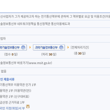
신사업자가 그가 제공하고자 하는 전기통신역무에 관하여 그 역무별로 요금 및 이용조건(이
술정보통신부 네트워크정책실 통신정책관 통신이용제도과
사업자
[전체처리기간]
(총
30
일)
(접수:
0
일)
(처리:
30
일)
술정보통신부 바로가기(www.msit.go.kr)
 없음
인 제출서류
전기통신역무 이용약관 인가 1부
이용약관 1부 (이용약관(안))
이용약관 1부 (신구대비표)
요금산정 근거자료 1부
대리인 지정(위임)서 부