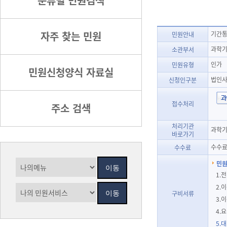
분류별 민원검색
자주 찾는 민원
기간통
민원안내
과학기
소관부서
인가
민원유형
민원신청양식 자료실
법인
신청인구분
접수처리
주소 검색
처리기관
과학기
바로가기
수수료
수수료
민원
1.
2.
구비서류
3.
4.
5.