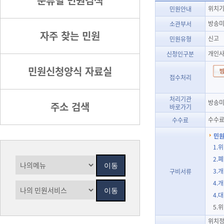
분류별 민원검색
위치기
민원안내
방송
소관부서
자주 찾는 민원
신고
민원유형
개인사
신청인구분
민원신청양식 자료실
접수처리
처리기관
방송미
주소 검색
바로가기
수수료
수수료
민원
1.
2.
3.
구비서류
4.
4.
5.
위치정