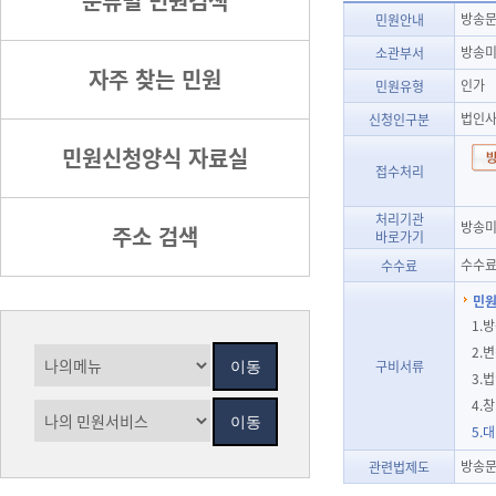
분류별 민원검색
방송문
민원안내
방송미
소관부서
자주 찾는 민원
인가
민원유형
법인
신청인구분
민원신청양식 자료실
접수처리
처리기관
방송미
주소 검색
바로가기
수수료
수수료
민원
1.
2.
구비서류
3.
4.
5.
방송문
관련법제도