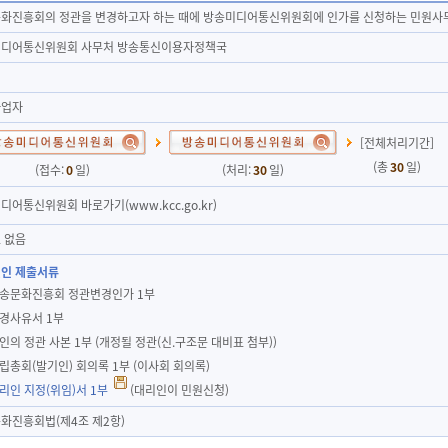
화진흥회의 정관을 변경하고자 하는 때에 방송미디어통신위원회에 인가를 신청하는 민원사
디어통신위원회 사무처 방송통신이용자정책국
사업자
[전체처리기간]
(총
30
일)
(접수:
0
일)
(처리:
30
일)
디어통신위원회 바로가기(www.kcc.go.kr)
 없음
인 제출서류
방송문화진흥회 정관변경인가 1부
변경사유서 1부
법인의 정관 사본 1부 (개정될 정관(신.구조문 대비표 첨부))
창립총회(발기인) 회의록 1부 (이사회 회의록)
대리인 지정(위임)서 1부
(대리인이 민원신청)
화진흥회법(제4조 제2항)