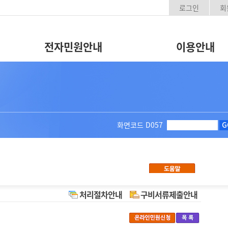
로그인
회
전자민원안내
이용안내
화면코드
D057
G
처리절차안내
구비서류제출안내