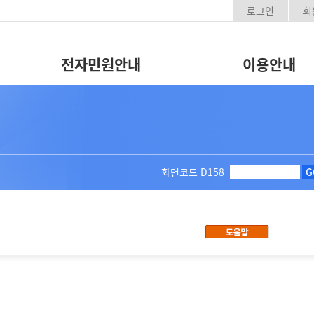
로그인
회
전자민원안내
이용안내
화면코드
D158
G