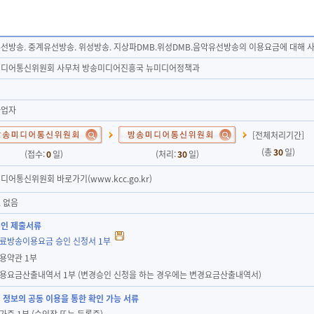
선방송. 중계유선방송. 위성방송. 지상파DMB.위성DMB.음악유선방송의 이용요금에 대해
디어통신위원회 사무처 방송미디어진흥국 뉴미디어정책과
사업자
[전체처리기간]
(총
30
일)
(접수:
0
일)
(처리:
30
일)
디어통신위원회 바로가기(www.kcc.go.kr)
 없음
인 제출서류
유료방송이용요금 승인 신청서 1부
이용약관 1부
이용요금산출내역서 1부 (변경승인 신청을 하는 경우에는 변경요금산출내역서)
 정보의 공동 이용을 통한 확인 가능 서류
허가증 1부 (승인장 또는 등록증)