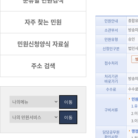
분류별 민원검색
자주 찾는 민원
종합유
민원안내
방송미
소관부서
승인
민원유형
민원신청양식 자료실
법인
신청인구분
접수처리
주소 검색
처리기관
방송미
바로가기
수수료
수수료
민원
1.
구비서류
2.
3.
행정
담당공무원
확인사항
1.