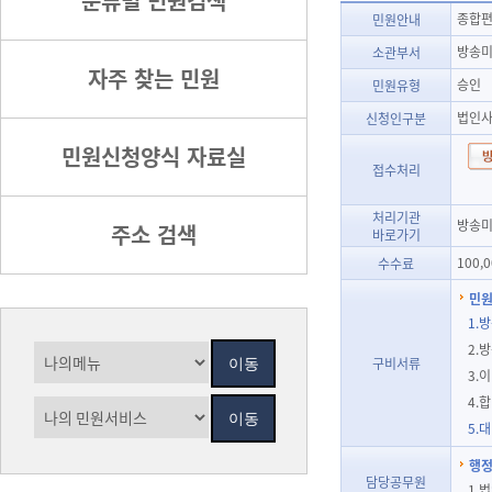
분류별 민원검색
종합편
민원안내
방송미
소관부서
자주 찾는 민원
승인
민원유형
법인사
신청인구분
민원신청양식 자료실
접수처리
처리기관
방송미
주소 검색
바로가기
100,
수수료
민원
1.
2.
구비서류
3.
4.
5.
행정
담당공무원
1.