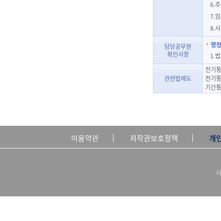
6.
7.
8.
행정
담당공무원
확인사항
1.
전기통
관련법제도
전기통
기간통
이용약관
저작권보호정책
개
사