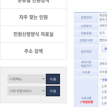
분류별 민원검색
회선설
자주 찾는 민원
민원안내
관의 
과학기
소관부서
민원신청양식 자료실
인가
민원유형
법인
신청인구분
주소 검색
접수처리
처리기관
과학기
바로가기
수수료
수수료
민원
2.
3.
4.
구비서류
※작성요령
5.