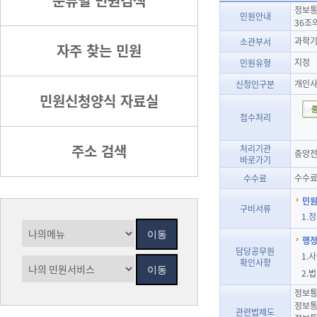
분류별 민원검색
정보통
민원안내
36조
과학기
소관부서
자주 찾는 민원
지정
민원유형
개인사
신청인구분
민원신청양식 자료실
접수처리
주소 검색
처리기관
중앙전
바로가기
수수료
수수료
민원
구비서류
1.
행정
담당공무원
1.
확인사항
2.
정보통
정보통
관련법제도