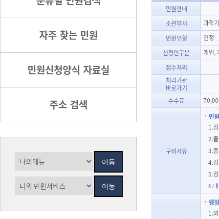
분류별 민원검색
민원안내
과학기
소관부서
자주 찾는 민원
인정
민원유형
개인,
신청인구분
민원신청양식 자료실
접수처리
처리기관
바로가기
70,0
수수료
주소 검색
민원
1.
2.
3.
구비서류
4.
5.
6.
행정
1.