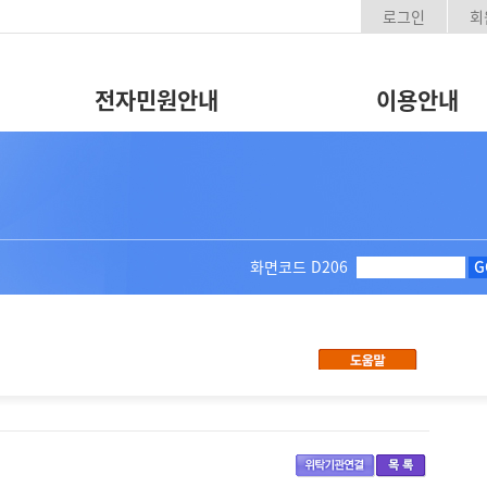
로그인
회
전자민원안내
이용안내
화면코드
D206
G