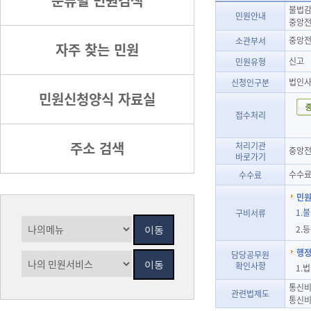
분류별 민원검색
불법감
민원안내
중앙전
중앙전
소관부서
자주 찾는 민원
신고
민원유형
법인
신청인구분
민원신청양식 자료실
접수처리
주소 검색
처리기관
중앙전
바로가기
수수료
수수료
민원
1.
구비서류
2.
행정
담당공무원
확인사항
1.
통신비
관련법제도
통신비