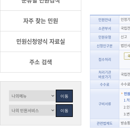
분류별 민원검색
자주 찾는 민원
인정기
민원안내
국립전
소관부서
신고
민원유형
민원신청양식 자료실
법인
신청인구분
접수처리
주소 검색
처리기관
국립전파
바로가기
수수료
수수료
민원
1.
구비서류
2.
3.
방송통
관련법제도