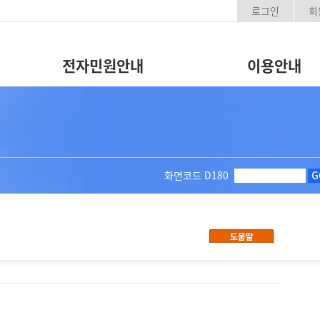
로그인
회
전자민원안내
이용안내
화면코드
D180
G