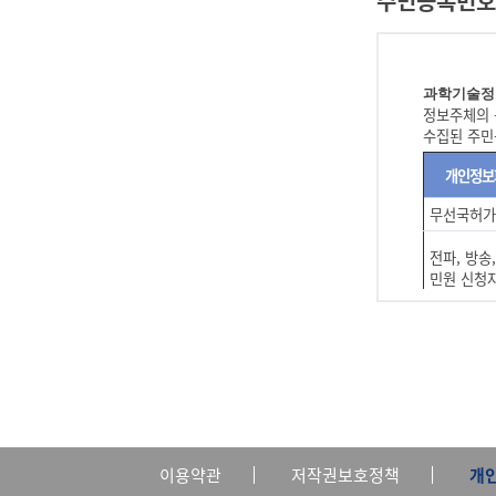
주민등록번호
전파감
3. 당 사
전파사
1) 서비
전파사
정보주체는 
2) 기술상
제한됩니다.
정보주체는 
과학기술정
4. 당 사
정보주체의 
1) 당 
수집된 주민
5. 회원은
6. 귀하는
개인정보
제6조 (이용자ID
무선국허가
1. 당 사
전파, 방송
2. 이용자
민원 신청
3. 과학기
4. 이용자
적합성평가
1) 이용
2) 타인
방송통신 
3) 기타
신청 사업
5. 서비스 이
당 사이트는 그
6. 기타 이용자
전파감시 
이용약관
저작권보호정책
개
제7조 (회원정보