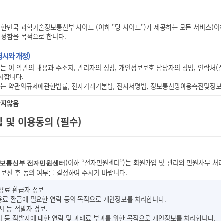
대한민국 과학기술정보통신부 사이트 (이하 "당 사이트")가 제공하는 모든 서비스(이하
규정함을 목적으로 합니다.
명시와 개정)
이트는 이 약관의 내용과 주소지, 관리자의 성명, 개인정보보호 담당자의 성명, 연락처(
게시합니다.
이트는 약관의규제에관한법률, 전자거래기본법, 전자서명법, 정보통신망이용촉진및정
 약관을 개정할 수 있습니다.
지않음
이트가 약관을 개정할 경우에는 적용일자 및 개정사유를 명시하여 현행약관과 함께 당
이트는 귀하가 본 약관 내용에 동의하는 것을 조건으로 귀하에게 서비스를 제공할 것이며
 및 이용동의 (필수)
위에는 본 약관이 우선적으로 적용될 것입니다.
관에 동의하는 것은 정기적으로 웹을 방문하여 약관의 변경사항을 확인하는 것에 동의함
지지 않습니다.
 변경된 약관에 동의하지 않을 경우 회원 탈퇴(해지)를 요청할 수 있으 며, 변경된
 변경 사항에 동의한 것으로 간주됩니다.
(이하 “전자민원센터”)는 회원가입 및 관리와 민원사무
보통신부 전자민원센터
관에 명시되지 않은 사항은 전기통신기본법, 전기통신사업법, 정보통신윤리위원회심의규
 보신 후 동의 여부를 결정하여 주시기 바랍니다.
정의)
사용료 환급자 정보
 환급에 필요한 연락 등의 목적으로 개인정보를 처리합니다.
 사용하는 용어의 정의는 다음과 같습니다.
시 등 적발자 정보.
: 본 약관에 따라 당 사이트가 제공하는 서비스를 받는 자.
등 적발자에 대한 연락 및 과태료 부과를 위한 목적으로 개인정보를 처리합니다.
약 : 서비스 이용과 관련하여 당 사이트와 이용자간에 체결하는 계약을 말합니다.