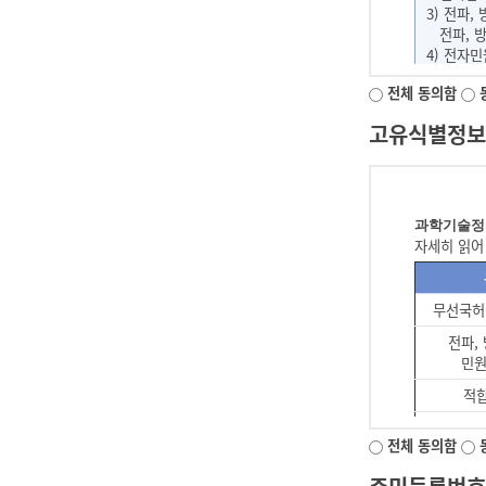
3) 전파,
3. 가 입
전파, 방
4. 회 원 
4) 전자민
5. 이용자
전자민원 
6. 비밀번
전체 동의함
5) 적합성
7. 탈퇴(해
적합성평가
8. 본 약
고유식별정보 
6) 방송
방송통신 
제2장 이용계약
7) 무선국
무선국 허
제4조 (이용 계
과학기술정
1. 이용계
자세히 읽어
2. 본 이
전자민
제5조 (회원가입
무선국허
무선국
1. 회원가
전파,
전파,
2. 당 사
민원
민
1) 다른
적
2) 회원
적
3) 사회
방송통
4) 다른
전체 동의함
신청
방송
5) 당 
신
전파감시
6) 기타