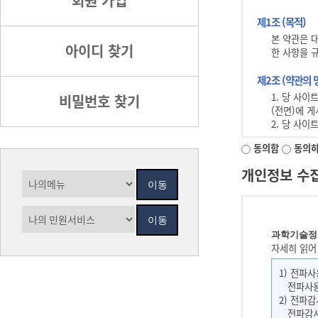
회원 가입
제1조 (목적)
본 약관은 
아이디 찾기
한 사항을 
제2조 (약관의 
1. 당 사
비밀번호 찾기
(전면)에 
2. 당 사
범위에서 이
동의함
동의하
3. 당 사
4. 당 사
개인정보 수집
스 사용 행
5. 이 약
트에서 책임
6. 회원은
경우 약관의
과학기술정
7. 본 약
자세히 읽어
제3조 (용어의 
1) 전파
전파사용료
본 약관에서
2) 전파감
1. 이용자 
전파감시 
2. 이용계