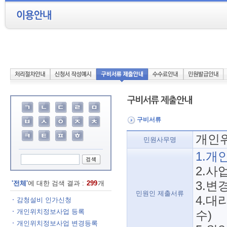
구비서류
개인
민원사무명
1.개
2.사
'전체'
에 대한 검색 결과 :
299
개
3.변
민원인 제출서류
4.대
감청설비 인가신청
개인위치정보사업 등록
수)
개인위치정보사업 변경등록