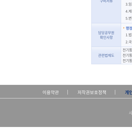
구비서류
3.
4.
5.
행정
담당공무원
1.
확인사항
2.
전기통
관련법제도
전기통
전기통
이용약관
저작권보호정책
개
사