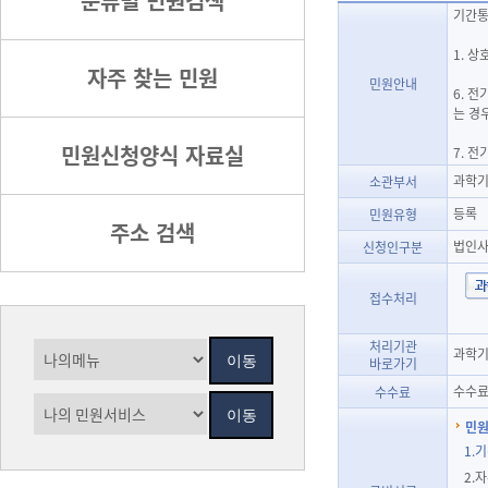
분류별 민원검색
기간통
1. 상
자주 찾는 민원
민원안내
6. 
는 경
민원신청양식 자료실
7. 
과학기
소관부서
등록
민원유형
주소 검색
법인
신청인구분
접수처리
처리기관
과학기
바로가기
수수료
수수료
민원
1.
2.